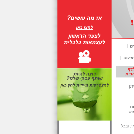
ם
חדשה
דף
בית
יתן
ו
וש
, ובכל