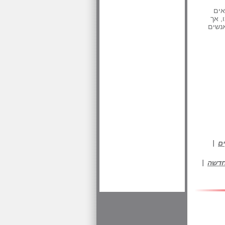
אים
, אך
אנשים
ם
חדשה