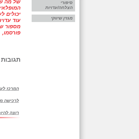
של מה ש
סיפורי
הצלחה/עדויות
המופלאים
יכולים לע
מגזין שיווקי
עוד עדויו
מספור ש
פורסמו,
תגובות
המרכז לע
לרכישה מי
רוצה להיו
עיצוב אתר: עינת אי