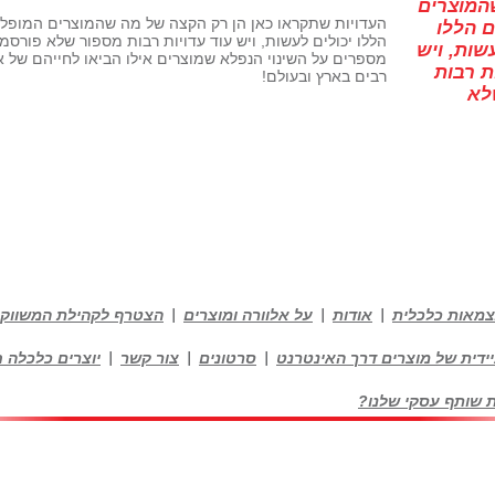
המוצרים
העדויות שתקראו כאן הן רק הקצה של מה שהמוצרים המופל
 הללו
הללו יכולים לעשות, ויש עוד עדויות רבות מספור שלא פורסמו
שות, ויש
מספרים על השינוי הנפלא שמוצרים אילו הביאו לחייהם של 
ת רבות
רבים בארץ ובעולם!
לא
צמאות כלכלית
אודות
על אלוורה ומוצרים
הצטרף לקהילת המשווקי
ידית של מוצרים דרך האינטרנט
סרטונים
צור קשר
יוצרים כלכלה 
ת שותף עסקי שלנו?
ני - 052-2575539 |
בניית אתרים - OpenStudio